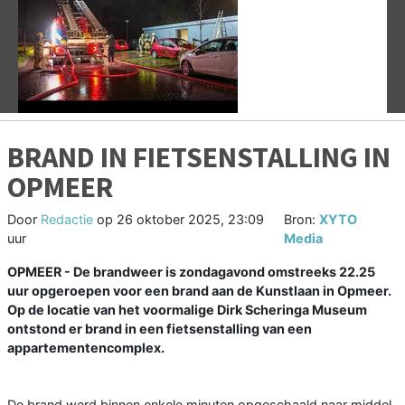
Vorige
V
BRAND IN FIETSENSTALLING IN
OPMEER
Door
Redactie
op
26 oktober 2025, 23:09
Bron:
XYTO
uur
Media
OPMEER - De brandweer is zondagavond omstreeks 22.25
uur opgeroepen voor een brand aan de Kunstlaan in Opmeer.
Op de locatie van het voormalige Dirk Scheringa Museum
ontstond er brand in een fietsenstalling van een
appartementencomplex.
De brand werd binnen enkele minuten opgeschaald naar middel