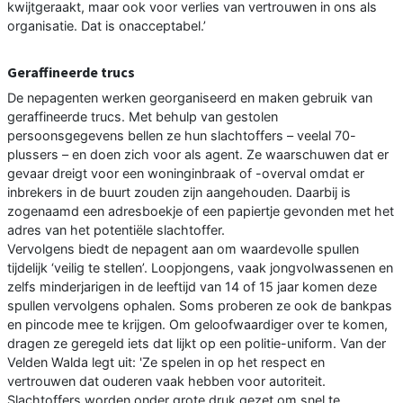
kwijtgeraakt, maar ook voor verlies van vertrouwen in ons als
organisatie. Dat is onacceptabel.’
Geraffineerde trucs
De nepagenten werken georganiseerd en maken gebruik van
geraffineerde trucs. Met behulp van gestolen
persoonsgegevens bellen ze hun slachtoffers – veelal 70-
plussers – en doen zich voor als agent. Ze waarschuwen dat er
gevaar dreigt voor een woninginbraak of -overval omdat er
inbrekers in de buurt zouden zijn aangehouden. Daarbij is
zogenaamd een adresboekje of een papiertje gevonden met het
adres van het potentiële slachtoffer.
Vervolgens biedt de nepagent aan om waardevolle spullen
tijdelijk ‘veilig te stellen’. Loopjongens, vaak jongvolwassenen en
zelfs minderjarigen in de leeftijd van 14 of 15 jaar komen deze
spullen vervolgens ophalen. Soms proberen ze ook de bankpas
en pincode mee te krijgen. Om geloofwaardiger over te komen,
dragen ze geregeld iets dat lijkt op een politie-uniform. Van der
Velden Walda legt uit: 'Ze spelen in op het respect en
vertrouwen dat ouderen vaak hebben voor autoriteit.
Slachtoffers worden onder grote druk gezet om snel te