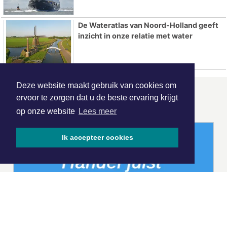
De Wateratlas van Noord-Holland geeft
inzicht in onze relatie met water
Deze website maakt gebruik van cookies om
ONZE
PARTNERS
ervoor te zorgen dat u de beste ervaring krijgt
op onze website
Lees meer
Ik accepteer cookies