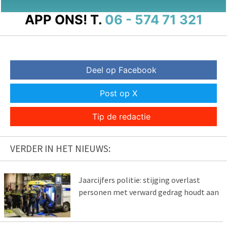
APP ONS!
T.
06 - 574 71 321
Deel op Facebook
Post op X
Tip de redactie
VERDER IN HET NIEUWS:
Jaarcijfers politie: stijging overlast
personen met verward gedrag houdt aan