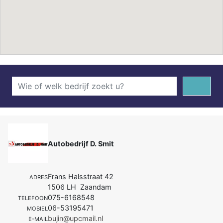
Autobedrijf D. Smit
Frans Halsstraat 42
ADRES
1506 LH Zaandam
075-6168548
TELEFOON
06-53195471
MOBIEL
bujin@upcmail.nl
E-MAIL