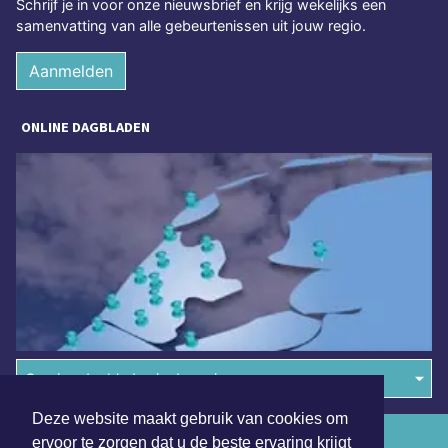
Schrijf je in voor onze nieuwsbrief en krijg wekelijks een
samenvatting van alle gebeurtenissen uit jouw regio.
Aanmelden
ONLINE DAGBLADEN
Overige dagbladen in de regio
Deze website maakt gebruik van cookies om
Algemene voorwaarden
ervoor te zorgen dat u de beste ervaring krijgt