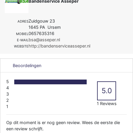
Bandenservice Asseper
Zuidgouw 23
ADRES
1645 PA Ursem
0657635316
MOBIEL
bsa@asseper.nl
E-MAIL
http://bandenserviceasseper.nl
WEBSITE
Beoordelingen
5
4
5.0
3
2
1 Reviews
1
Op dit moment is er nog geen review. Wees de eerste die
een review schrijft.