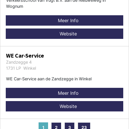
Verkeersschool van Vugt B.V. aan de Nieuweweg in
Wognum
Meer Info
Website
WE Car-Service
Zandzegge 4
1731 LP Winkel
WE Car-Service aan de Zandzegge in Winkel
Meer Info
Website
1
2
3
23