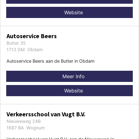
Website
Autoservice Beers
Butter 35
1713 GM Obdam
Autoservice Beers aan de Butter in Obdam
Meer Info
Website
Verkeersschool van Vugt B.V.
Nieuweweg 24B
1687 BA Wognum