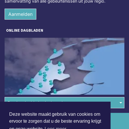
samenvatting van alle gebeurtenissen uit jouw regio.
Aanmelden
ONLINE DAGBLADEN
Overige dagbladen in de regio
Deze website maakt gebruik van cookies om
Algemene voorwaarden
ervoor te zorgen dat u de beste ervaring krijgt
op onze website
Lees meer