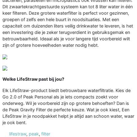
bacteriën, parasieten en microplastics ook virussen kan filteren.
Dit zwaartekrachtgestuurde systeem kan tot 8 liter water in één
keer filteren. Deze grotere waterfilter is perfect voor gezinnen,
groepen of zelfs een hele buurt in noodsituaties. Met een
capaciteit om duizenden liters veilig drinkwater te leveren, is het
een investering die je zeker terugverdient in gebruiksgemak en
betrouwbaarheid. Ideaal als je voor langere tijd voorbereid wilt
zijn of grotere hoeveelheden water nodig hebt.
Welke LifeStraw past bij jou?
Elk LifeStraw-product biedt betrouwbare waterfiltratie. Kies de
Go 2.0 of Peak Personal als je iets compacts zoekt voor
onderweg. Wil je voorbereid zijn op grotere behoeften? Dan is
de Peak Gravity Filter de perfecte keuze. Wat je ook kiest, Een
LifeStraw in je noodpakket helpt je altijd aan schoon water, waar
je ook bent.
lifestraw
,
peak
,
filter