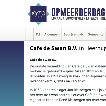
OPMEERDERDAG
lokaal nieuws opmeer en west-fri
112
Algemeen
Bedrijvengids
Gemeente
Cafe de Swan B.V.
in Heerhu
Cafe de Swan B.V.
De oudste vermelding van Café de Swan dateert v
herberg is gebouwd ergens tussen 1631 en 1655
Schouten. In 1791 kreeg Rijswijk, toen eigenaar
Swanner kermis, “mits na Kerketijd”.
In 1963 kochten slager Jan Rietbergen en zijn 
het over de Swan had en niet over Café de Zwa
eigenaren Nico en René Rietbergen het over van