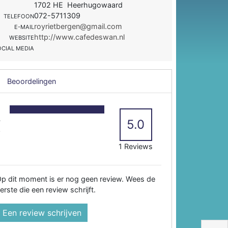
1702 HE Heerhugowaard
072-5711309
TELEFOON
royrietbergen@gmail.com
E-MAIL
http://www.cafedeswan.nl
WEBSITE
OCIAL MEDIA
Beoordelingen
5
4
5.0
3
2
1 Reviews
p dit moment is er nog geen review. Wees de
erste die een review schrijft.
Een review schrijven