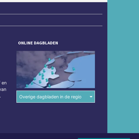
ONLINE DAGBLADEN
f en
van
.
Overige dagbladen in de regio