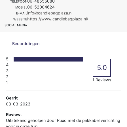
06-48556080
TELEFOON
06-52004624
MOBIEL
info@candlebagplaza.nl
E-MAIL
https://www.candlebagplaza.nl/
WEBSITE
SOCIAL MEDIA
Beoordelingen
5
4
5.0
3
2
1 Reviews
1
Gerrit
03-03-2023
Review:
Uitstekend geholpen door Ruud met de prikkabel verlichting
voor in onze tuin.