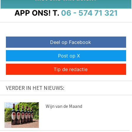
APP ONS!
T.
06 - 574 71 321
Deel op Facebook
Post op X
Tip de redactie
VERDER IN HET NIEUWS:
Wijn van de Maand