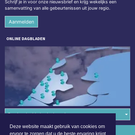
Schrijf je in voor onze nieuwsbrief en krijg wekelijks een
samenvatting van alle gebeurtenissen uit jouw regio.
Aanmelden
ONLINE DAGBLADEN
Overige dagbladen in de regio
Deze website maakt gebruik van cookies om
Algemene voorwaarden
ervoor te zorgen dat u de beste ervaring krijgt