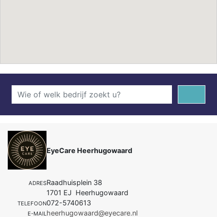
EyeCare Heerhugowaard
Raadhuisplein 38
ADRES
1701 EJ Heerhugowaard
072-5740613
TELEFOON
heerhugowaard@eyecare.nl
E-MAIL