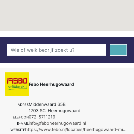
Febo Heerhugowaard
Middenwaard 65B
ADRES
1703 SC Heerhugowaard
072-5711219
TELEFOON
info@feboheerhugowaard.nl
E-MAIL
https://www.febo.nl/locaties/heerhugowaard-middenwaard/
WEBSITE