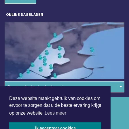
ONLINE DAGBLADEN
Overige dagbladen in de regio
Deze website maakt gebruik van cookies om
Algemene voorwaarden
ervoor te zorgen dat u de beste ervaring krijgt
op onze website
Lees meer
Disclaimer
Privacy Statement
Ik accepteer cookies