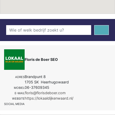
Floris de Boer SEO
Brandpunt 8
ADRES
1705 SK Heerhugowaard
06-37609345
MOBIEL
floris@florisdeboer.com
E-MAIL
https://lokaaldijkenwaard.nl/
WEBSITE
SOCIAL MEDIA