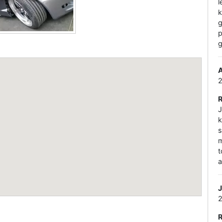
l
k
g
p
g
J
k
s
m
t
a