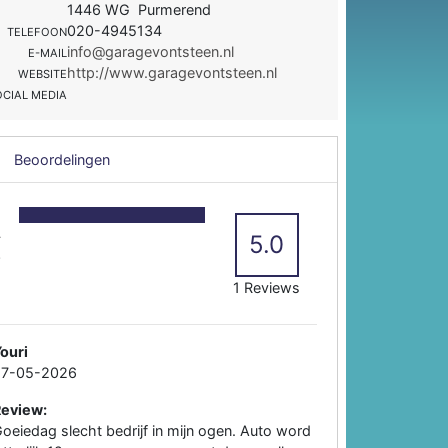
1446 WG Purmerend
020-4945134
TELEFOON
info@garagevontsteen.nl
E-MAIL
http://www.garagevontsteen.nl
WEBSITE
OCIAL MEDIA
Beoordelingen
5
4
5.0
3
2
1 Reviews
ouri
27-05-2026
Review:
oeiedag slecht bedrijf in mijn ogen. Auto word