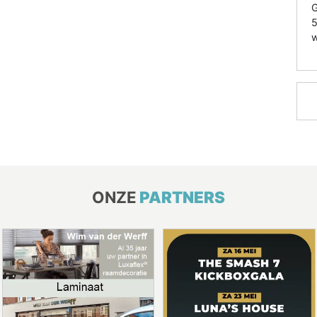
G
5
w
ONZE
PARTNERS