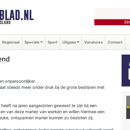
BLAD.NL
esland
Regionaal
Specials
Sport
Uitgaan
Vacatures
Contact
end
n onpersoonlijker.
t steeds meer onder druk bij de grote bedrijven met
heeft na jaren aangesloten geweest te zijn bij een
en van deze manier van werken en willen hiermee een
leuke, ontspannen manier kunnen zo besloten zij.
 gezellige, ontspannen, leuke garage waar puur vakwerk word