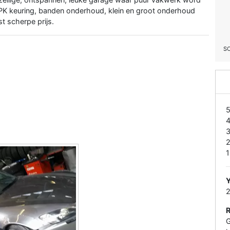
APK keuring, banden onderhoud, klein en groot onderhoud
t scherpe prijs.
S
1
Y
G