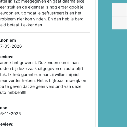
etterlijk 12x meegegeven en gaat daarna elke
eer stuk en de eigenaar is nog erger gooit je
ewoon eruit omdat ie gefrustreert is en het
robleem nier kon vinden. En dan heb je berg
eld betaal. Lekker dan
Anoniem
27-05-2026
Review:
aren klant geweest. Duizenden euro’s aan
osten bij deze zaak uitgegeven en auto blijft
tuk. Ik heb garantie, maar zij willen mij niet
eer verder helpen. Het is blijkbaar moeilijk om
oe te geven dat ze geen verstand van deze
uto hebben!!!!!
Jose
26-11-2025
Review: