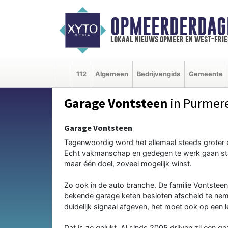
OPMEERDERDAG
lokaal nieuws opmeer en west-fri
112
Algemeen
Bedrijvengids
Gemeente
Garage Vontsteen
in Purmer
Garage Vontsteen
Tegenwoordig word het allemaal steeds groter e
Echt vakmanschap en gedegen te werk gaan staa
maar één doel, zoveel mogelijk winst.
Zo ook in de auto branche. De familie Vontsteen 
bekende garage keten besloten afscheid te nem
duidelijk signaal afgeven, het moet ook op een 
Dat is ze gelukt. Al sinds 2005 drijven zij een