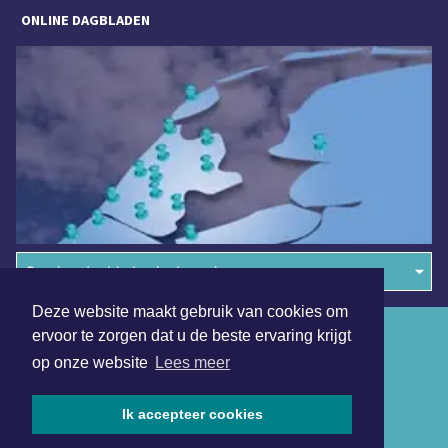
ONLINE DAGBLADEN
Overige dagbladen in de regio
Deze website maakt gebruik van cookies om
Algemene voorwaarden
ervoor te zorgen dat u de beste ervaring krijgt
op onze website
Lees meer
Disclaimer
Privacy Statement
Ik accepteer cookies
Copyright (c) 2026 | Opmeerderdagblad.nl - Alle rechten