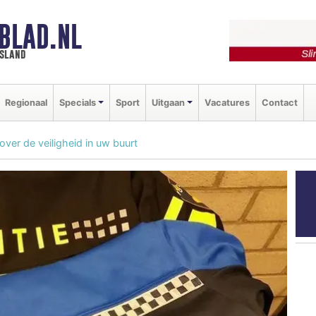
BLAD.NL
esland
Regionaal
Specials
Sport
Uitgaan
Vacatures
Contact
ver de veiligheid in uw buurt