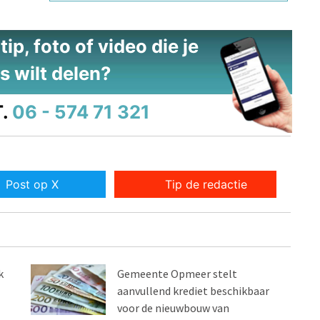
ip, foto of video die je
s wilt delen?
.
06 - 574 71 321
Post op X
Tip de redactie
k
Gemeente Opmeer stelt
aanvullend krediet beschikbaar
voor de nieuwbouw van