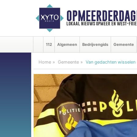
OPMEERDERDAG
lokaal nieuws opmeer en west-fri
112
Algemeen
Bedrijvengids
Gemeente
Home
Gemeente
Van gedachten wisselen o