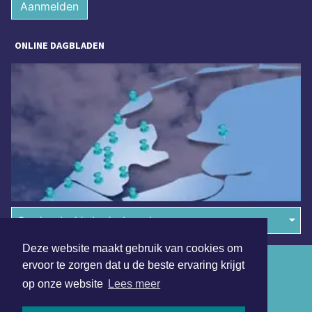
Aanmelden
ONLINE DAGBLADEN
Overige dagbladen in de regio
Deze website maakt gebruik van cookies om
Algemene voorwaarden
ervoor te zorgen dat u de beste ervaring krijgt
op onze website
Lees meer
Disclaimer
Privacy Statement