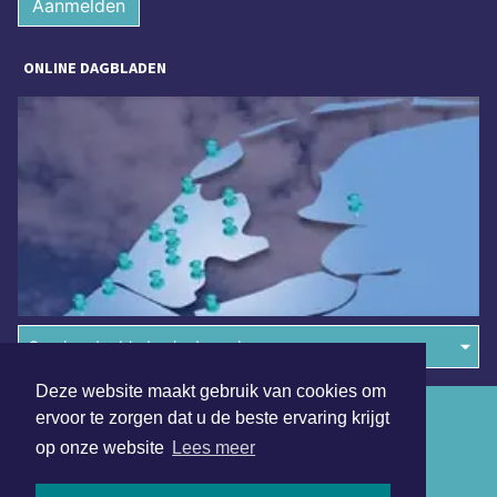
Aanmelden
ONLINE DAGBLADEN
Overige dagbladen in de regio
Deze website maakt gebruik van cookies om
Algemene voorwaarden
ervoor te zorgen dat u de beste ervaring krijgt
op onze website
Lees meer
Disclaimer
Privacy Statement