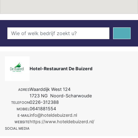
Hotel-Restaurant De Buizerd
Waarddijk West 124
ADRES
1723 NG Noord-Scharwoude
0226-312388
TELEFOON
0641881554
MOBIEL
info@hoteldebuizerd.nl
E-MAIL
https://www.hoteldebuizerd.nl/
WEBSITE
SOCIAL MEDIA