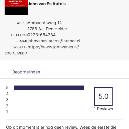
John van Es Auto's
Ambachtsweg 12
ADRES
1785 AJ Den Helder
0223-684384
TELEFOON
johnvanes.autos@hetnet.nl
E-MAIL
https://www.johnvanes.nl/
WEBSITE
SOCIAL MEDIA
Beoordelingen
5
4
5.0
3
2
1 Reviews
1
Op dit moment is er nog geen review. Wees de eerste die