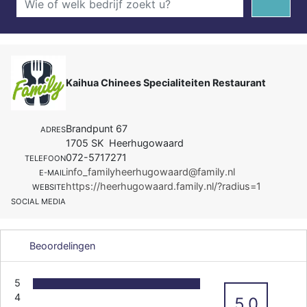
Kaihua Chinees Specialiteiten Restaurant
Brandpunt 67
ADRES
1705 SK Heerhugowaard
072-5717271
TELEFOON
info_familyheerhugowaard@family.nl
E-MAIL
https://heerhugowaard.family.nl/?radius=1
WEBSITE
SOCIAL MEDIA
Beoordelingen
5
4
5.0