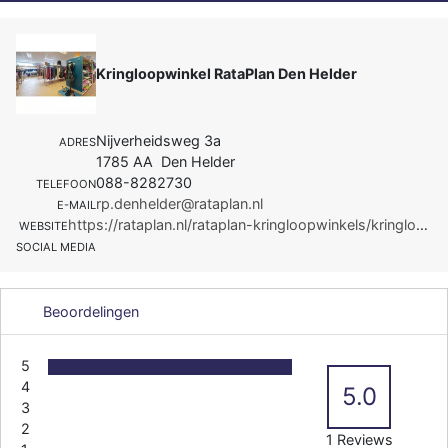
Kringloopwinkel RataPlan Den Helder
Nijverheidsweg 3a
ADRES
1785 AA Den Helder
088-8282730
TELEFOON
rp.denhelder@rataplan.nl
E-MAIL
https://rataplan.nl/rataplan-kringloopwinkels/kringloopwinkel-rataplan-den-helder/
WEBSITE
SOCIAL MEDIA
Beoordelingen
5
4
5.0
3
2
1 Reviews