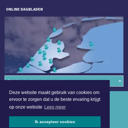
ONLINE DAGBLADEN
Overige dagbladen in de regio
Deze website maakt gebruik van cookies om
Algemene voorwaarden
ervoor te zorgen dat u de beste ervaring krijgt
op onze website
Lees meer
Disclaimer
Privacy Statement
Ik accepteer cookies