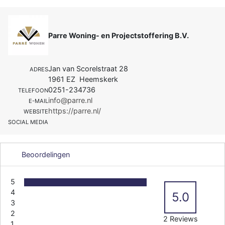
Parre Woning- en Projectstoffering B.V.
Jan van Scorelstraat 28
ADRES
1961 EZ Heemskerk
0251-234736
TELEFOON
info@parre.nl
E-MAIL
https://parre.nl/
WEBSITE
SOCIAL MEDIA
Beoordelingen
5
4
5.0
3
2
2 Reviews
1