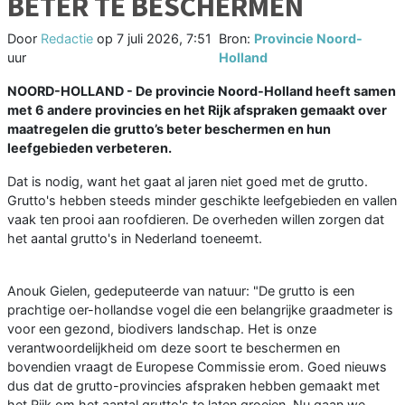
BETER TE BESCHERMEN
Door
Redactie
op
7 juli 2026, 7:51
Bron:
Provincie Noord-
uur
Holland
NOORD-HOLLAND - De provincie Noord-Holland heeft samen
met 6 andere provincies en het Rijk afspraken gemaakt over
maatregelen die grutto’s beter beschermen en hun
leefgebieden verbeteren.
Dat is nodig, want het gaat al jaren niet goed met de grutto.
Grutto's hebben steeds minder geschikte leefgebieden en vallen
vaak ten prooi aan roofdieren. De overheden willen zorgen dat
het aantal grutto's in Nederland toeneemt.
Anouk Gielen, gedeputeerde van natuur: "De grutto is een
prachtige oer-hollandse vogel die een belangrijke graadmeter is
voor een gezond, biodivers landschap. Het is onze
verantwoordelijkheid om deze soort te beschermen en
bovendien vraagt de Europese Commissie erom. Goed nieuws
dus dat de grutto-provincies afspraken hebben gemaakt met
het Rijk om het aantal grutto's te laten groeien. Nu gaan we