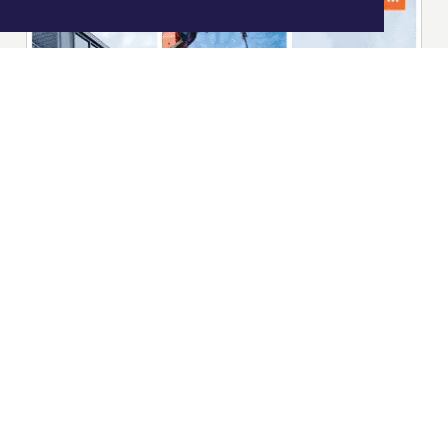
|
Nieuws | Sport | Evenementen
Hoofdvestiging:
van Benthuizenlaan 1
1701 BZ Heerhugowaard
072 8200 600
redactie@xyto.nl
www.xyto.nl