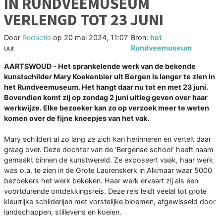
IN RUNDVEEMUSEUM
VERLENGD TOT 23 JUNI
Door
Redactie
op
20 mei 2024, 11:07
Bron:
het
uur
Rundveemuseum
AARTSWOUD - Het sprankelende werk van de bekende
kunstschilder Mary Koekenbier uit Bergen is langer te zien in
het Rundveemuseum. Het hangt daar nu tot en met 23 juni.
Bovendien komt zij op zondag 2 juni uitleg geven over haar
werkwijze. Elke bezoeker kan zo op verzoek meer te weten
komen over de fijne kneepjes van het vak.
Mary schildert al zo lang ze zich kan herinneren en vertelt daar
graag over. Deze dochter van de ‘Bergense school’ heeft naam
gemaakt binnen de kunstwereld. Ze exposeert vaak, haar werk
was o.a. te zien in de Grote Laurenskerk in Alkmaar waar 5000
bezoekers het werk bekeken. Haar werk ervaart zij als een
voortdurende ontdekkingsreis. Deze reis leidt veelal tot grote
kleurrijke schilderijen met vorstelijke bloemen, afgewisseld door
landschappen, stillevens en koeien.