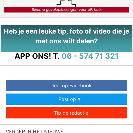
Heb je een leuke tip, foto of video die je
met ons wilt delen?
APP ONS!
T.
06 - 574 71 321
Deel op Facebook
Post op X
Tip de redactie
VERDER IN HET NIEUWS: