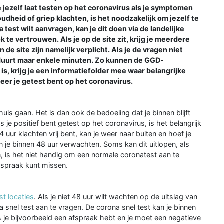
e jezelf laat testen op het coronavirus als je symptomen
oudheid of griep klachten, is het noodzakelijk om jezelf te
 test wilt aanvragen, kan je dit doen via de landelijke
k te vertrouwen. Als je op de site zit, krijg je meerdere
e site zijn namelijk verplicht. Als je de vragen niet
lf duurt maar enkele minuten. Zo kunnen de GGD-
is, krijg je een informatiefolder mee waar belangrijke
eer je getest bent op het coronavirus.
huis gaan. Het is dan ook de bedoeling dat je binnen blijft
s je positief bent getest op het coronavirus, is het belangrijk
uur klachten vrij bent, kan je weer naar buiten en hoef je
un je binnen 48 uur verwachten. Soms kan dit uitlopen, als
jn, is het niet handig om een normale coronatest aan te
afspraak kunt missen.
t locaties
. Als je niet 48 uur wilt wachten op de uitslag van
 snel test aan te vragen. De corona snel test kan je binnen
 Als je bijvoorbeeld een afspraak hebt en je moet een negatieve