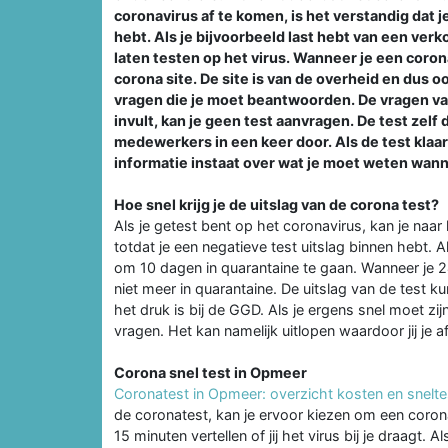
coronavirus af te komen, is het verstandig dat j
hebt. Als je bijvoorbeeld last hebt van een verk
laten testen op het virus. Wanneer je een corona
corona site. De site is van de overheid en dus oo
vragen die je moet beantwoorden. De vragen van d
invult, kan je geen test aanvragen. De test ze
medewerkers in een keer door. Als de test klaar 
informatie instaat over wat je moet weten wann
Hoe snel krijg je de uitslag van de corona test?
Als je getest bent op het coronavirus, kan je naar 
totdat je een negatieve test uitslag binnen hebt. Al
om 10 dagen in quarantaine te gaan. Wanneer je 24 
niet meer in quarantaine. De uitslag van de test k
het druk is bij de GGD. Als je ergens snel moet zi
vragen. Het kan namelijk uitlopen waardoor jij je 
Corona snel test in Opmeer
Coronatest in Opmeer: overzicht kosten en sneltes
de coronatest, kan je ervoor kiezen om een corona
15 minuten vertellen of jij het virus bij je draagt.