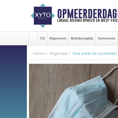
OPMEERDERDAG
lokaal nieuws opmeer en west-fri
112
Algemeen
Bedrijvengids
Gemeente
Home
Regionaal
Hoe werkt de coronatest