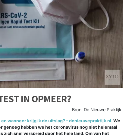
TEST IN OPMEER?
Bron: De Nieuwe Praktijk
en wanneer krijg ik de uitslag? – denieuwepraktijk.nl
. We
mer genoeg hebben we het coronavirus nog niet helemaal
s zich snel verspreid door het hele land. Om van het