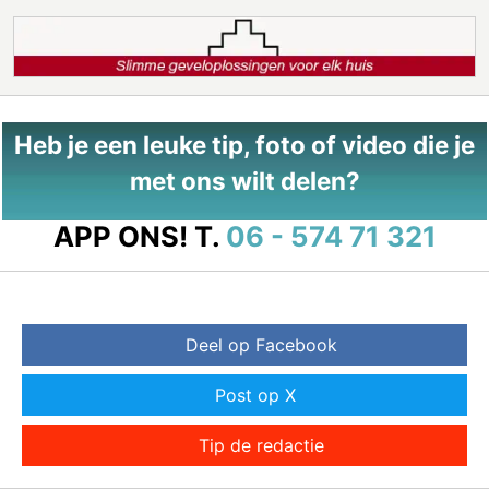
Heb je een leuke tip, foto of video die je
met ons wilt delen?
APP ONS!
T.
06 - 574 71 321
Deel op Facebook
Post op X
Tip de redactie