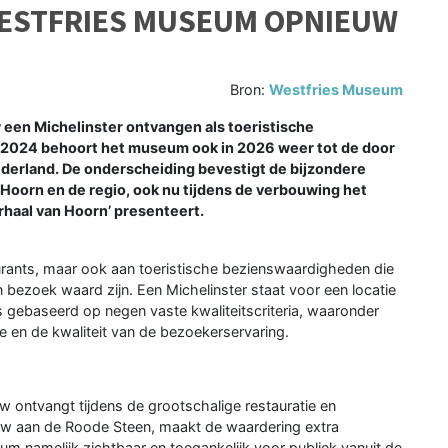
ESTFRIES MUSEUM OPNIEUW
Bron:
Westfries Museum
en Michelinster ontvangen als toeristische
n 2024 behoort het museum ook in 2026 weer tot de door
ederland. De onderscheiding bevestigt de bijzondere
oorn en de regio, ook nu tijdens de verbouwing het
rhaal van Hoorn’ presenteert.
taurants, maar ook aan toeristische bezienswaardigheden die
ezoek waard zijn. Een Michelinster staat voor een locatie
s gebaseerd op negen vaste kwaliteitscriteria, waaronder
de en de kwaliteit van de bezoekerservaring.
 ontvangt tijdens de grootschalige restauratie en
 aan de Roode Steen, maakt de waardering extra
useum namelijk zichtbaar en toegankelijk voor publiek vanuit de