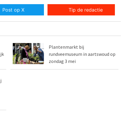
Post op X
Tip de redactie
Plantenmarkt bij
jk
rundveemuseum in aartswoud op
zondag 3 mei
j