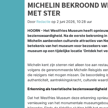
MICHELIN BEKROOND W
MET STER
Door
Redactie
op
2 juni 2026, 10:28 uur
HOORN - Het Westfries Museum heeft opnieuw e
bezienswaardigheid. Na de eerste bekroning i
Michelin aanbevolen culturele attracties van N
betekenis van het museum voor bezoekers van H
museum op een tijdelijke locatie ‘Ontdek het ve
Michelin kent zijn sterren niet alleen toe aan res
volgens de gerenommeerde Michelin Reisgids een b
die reizigers niet mogen missen. De beoordeling i
authenticiteit, aantrekkingskracht, culturele waar
Erkenning als toeristische bezienswaardigheid
Dat het Westfries Museum deze erkenning opnieuw
vernieuwing van het monumentale museumgebouw
bijzonder. Sinds de tijdelijke sluiting blijft het m