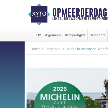
OPMEERDERDAG
lokaal nieuws opmeer en west-fri
112
Algemeen
Bedrijvengids
Gemeente
Home
Regionaal
Michelin bekroond Westf