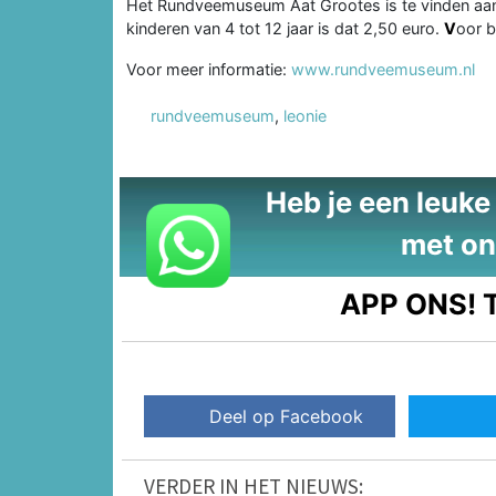
Het Rundveemuseum Aat Grootes is te vinden aan 
kinderen van 4 tot 12 jaar is dat 2,50 euro.
V
oor b
Voor meer informatie:
www.rundveemuseum.nl
rundveemuseum
,
leonie
Heb je een leuke t
met on
APP ONS!
T
Deel op Facebook
VERDER IN HET NIEUWS: