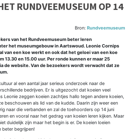
 HET RUNDVEEMUSEUM OP 14
Bron:
Rundveemuseum
kers van het Rundveemuseum beter leren
chter het museumgebouw in Aartswoud. Leonie Cornips
al van een koe werkt en ook dat het geloei van een koe
m 13.30 en 15.00 uur. Per ronde kunnen er maar 25
a de website. Van de bezoekers wordt verwacht dat ze
eum.
ultuur al een aantal jaar serieus onderzoek naar de
schillende bedrijven. Er is uitgezocht dat koeien veel
s Leonie zeggen koeien zachtjes hallo tegen andere koeien,
e beschouwen als lid van de kudde. Daarin zijn weer een
rig naar die verbanden en zal de toehoorders op 14 juni
teren en vooral naar het gedrag van koeien leren kijken. Maar
et duidelijk zijn maar het begin is er. De koeien loeien
e beter begrijpen!