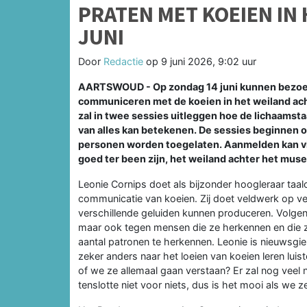
PRATEN MET KOEIEN IN
JUNI
Door
Redactie
op
9 juni 2026, 9:02 uur
AARTSWOUD - Op zondag 14 juni kunnen bezoe
communiceren met de koeien in het weiland a
zal in twee sessies uitleggen hoe de lichaamsta
van alles kan betekenen. De sessies beginnen o
personen worden toegelaten. Aanmelden kan vi
goed ter been zijn, het weiland achter het mus
Leonie Cornips doet als bijzonder hoogleraar taalc
communicatie van koeien. Zij doet veldwerk op ver
verschillende geluiden kunnen produceren. Volgen
maar ook tegen mensen die ze herkennen en die z
aantal patronen te herkennen. Leonie is nieuwsgie
zeker anders naar het loeien van koeien leren luis
of we ze allemaal gaan verstaan? Er zal nog veel ni
tenslotte niet voor niets, dus is het mooi als we z