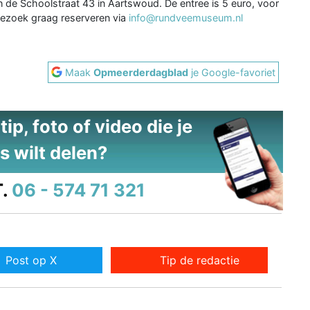
de Schoolstraat 43 in Aartswoud. De entree is 5 euro, voor
ezoek graag reserveren via
info@rundveemuseum.nl
Maak
Opmeerderdagblad
je Google-favoriet
ip, foto of video die je
s wilt delen?
.
06 - 574 71 321
Post op X
Tip de redactie