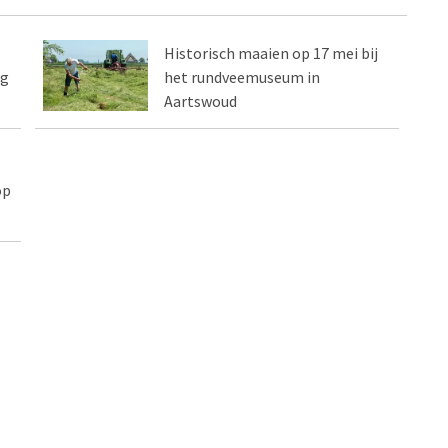
Historisch maaien op 17 mei bij
ag
het rundveemuseum in
Aartswoud
op