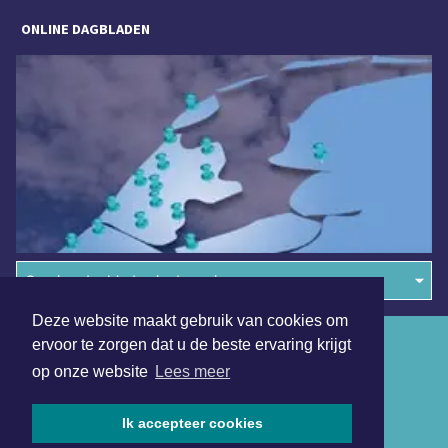
ONLINE DAGBLADEN
Overige dagbladen in de regio
Deze website maakt gebruik van cookies om
Algemene voorwaarden
ervoor te zorgen dat u de beste ervaring krijgt
op onze website
Lees meer
Disclaimer
Privacy Statement
Ik accepteer cookies