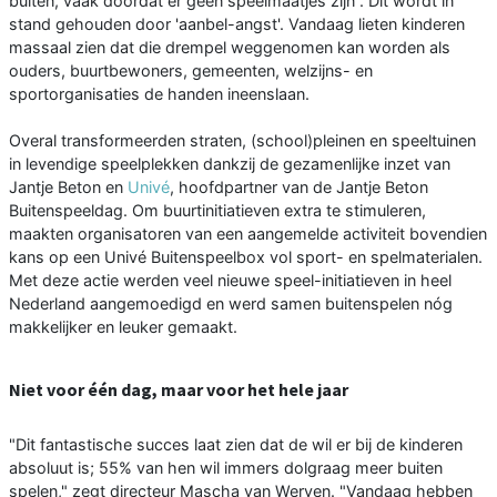
buiten, vaak doordat er geen speelmaatjes zijn . Dit wordt in
stand gehouden door 'aanbel-angst'. Vandaag lieten kinderen
massaal zien dat die drempel weggenomen kan worden als
ouders, buurtbewoners, gemeenten, welzijns- en
sportorganisaties de handen ineenslaan.
Overal transformeerden straten, (school)pleinen en speeltuinen
in levendige speelplekken dankzij de gezamenlijke inzet van
Jantje Beton en
Univé
, hoofdpartner van de Jantje Beton
Buitenspeeldag. Om buurtinitiatieven extra te stimuleren,
maakten organisatoren van een aangemelde activiteit bovendien
kans op een Univé Buitenspeelbox vol sport- en spelmaterialen.
Met deze actie werden veel nieuwe speel-initiatieven in heel
Nederland aangemoedigd en werd samen buitenspelen nóg
makkelijker en leuker gemaakt.
Niet voor één dag, maar voor het hele jaar
"Dit fantastische succes laat zien dat de wil er bij de kinderen
absoluut is; 55% van hen wil immers dolgraag meer buiten
spelen," zegt directeur Mascha van Werven. "Vandaag hebben