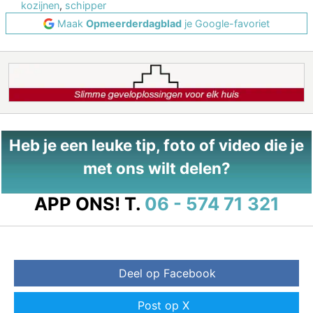
kozijnen
,
schipper
Maak
Opmeerderdagblad
je Google-favoriet
Heb je een leuke tip, foto of video die je
met ons wilt delen?
APP ONS!
T.
06 - 574 71 321
Deel op Facebook
Post op X