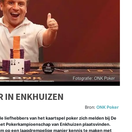
 IN ENKHUIZEN
Bron:
ONK Poker
 liefhebbers van het kaartspel poker zich melden bij De
 het Pokerkampioenschap van Enkhuizen plaatsvinden.
om op een laagdrempelige manier kennis te maken met