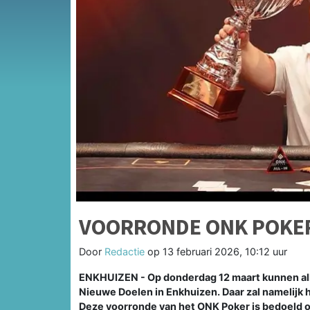
VOORRONDE ONK POKER
Door
Redactie
op
13 februari 2026, 10:12 uur
ENKHUIZEN - Op donderdag 12 maart kunnen alle
Nieuwe Doelen in Enkhuizen. Daar zal namelijk
Deze voorronde van het ONK Poker is bedoeld 