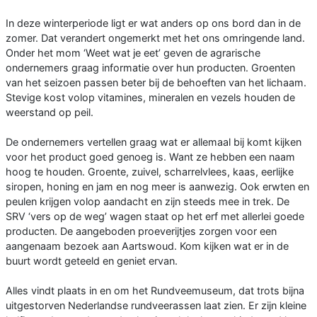
In deze winterperiode ligt er wat anders op ons bord dan in de
zomer. Dat verandert ongemerkt met het ons omringende land.
Onder het mom ‘Weet wat je eet’ geven de agrarische
ondernemers graag informatie over hun producten. Groenten
van het seizoen passen beter bij de behoeften van het lichaam.
Stevige kost volop vitamines, mineralen en vezels houden de
weerstand op peil.
De ondernemers vertellen graag wat er allemaal bij komt kijken
voor het product goed genoeg is. Want ze hebben een naam
hoog te houden. Groente, zuivel, scharrelvlees, kaas, eerlijke
siropen, honing en jam en nog meer is aanwezig. Ook erwten en
peulen krijgen volop aandacht en zijn steeds mee in trek. De
SRV ‘vers op de weg’ wagen staat op het erf met allerlei goede
producten. De aangeboden proeverijtjes zorgen voor een
aangenaam bezoek aan Aartswoud. Kom kijken wat er in de
buurt wordt geteeld en geniet ervan.
Alles vindt plaats in en om het Rundveemuseum, dat trots bijna
uitgestorven Nederlandse rundveerassen laat zien. Er zijn kleine