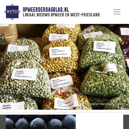
OPMEERDERDAGBLAD.NL
lokaal nieuws opmeer en west-friesland