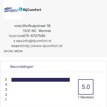
RijComfort
Stofkuipstraat 1B
ADRES
1531 NC Wormer
075-6707590
TELEFOON
info@rijcomfort.nl
E-MAIL
http://www.rijcomfort.nl/
WEBSITE
SOCIAL MEDIA
Beoordelingen
5
4
5.0
3
2
1 Reviews
1