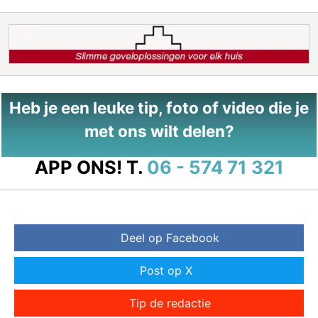
Heb je een leuke tip, foto of video die je
met ons wilt delen?
APP ONS!
T.
06 - 574 71 321
Deel op Facebook
Post op X
Tip de redactie