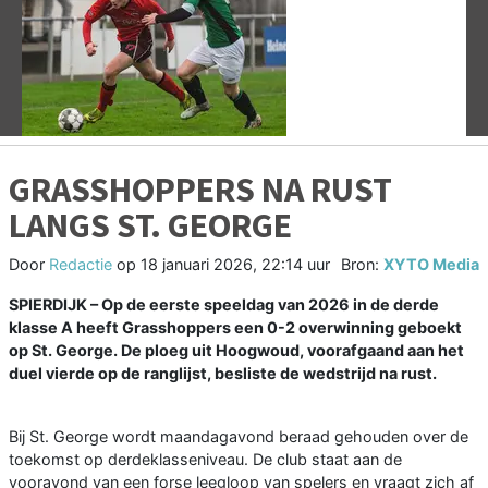
Vorige
V
GRASSHOPPERS NA RUST
LANGS ST. GEORGE
Door
Redactie
op
18 januari 2026, 22:14 uur
Bron:
XYTO Media
SPIERDIJK – Op de eerste speeldag van 2026 in de derde
klasse A heeft Grasshoppers een 0-2 overwinning geboekt
op St. George. De ploeg uit Hoogwoud, voorafgaand aan het
duel vierde op de ranglijst, besliste de wedstrijd na rust.
Bij St. George wordt maandagavond beraad gehouden over de
toekomst op derdeklasseniveau. De club staat aan de
vooravond van een forse leegloop van spelers en vraagt zich af