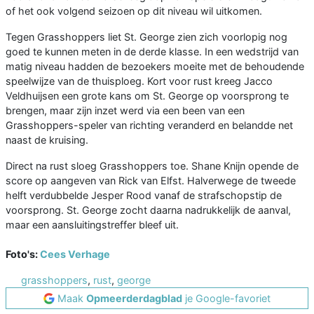
of het ook volgend seizoen op dit niveau wil uitkomen.
Tegen Grasshoppers liet St. George zien zich voorlopig nog
goed te kunnen meten in de derde klasse. In een wedstrijd van
matig niveau hadden de bezoekers moeite met de behoudende
speelwijze van de thuisploeg. Kort voor rust kreeg Jacco
Veldhuijsen een grote kans om St. George op voorsprong te
brengen, maar zijn inzet werd via een been van een
Grasshoppers-speler van richting veranderd en belandde net
naast de kruising.
Direct na rust sloeg Grasshoppers toe. Shane Knijn opende de
score op aangeven van Rick van Elfst. Halverwege de tweede
helft verdubbelde Jesper Rood vanaf de strafschopstip de
voorsprong. St. George zocht daarna nadrukkelijk de aanval,
maar een aansluitingstreffer bleef uit.
Foto's:
Cees Verhage
grasshoppers
,
rust
,
george
Maak
Opmeerderdagblad
je Google-favoriet