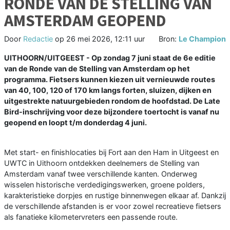
RONDE VAN DE STELLING VAN
AMSTERDAM GEOPEND
Door
Redactie
op
26 mei 2026, 12:11 uur
Bron:
Le Champion
UITHOORN/UITGEEST - Op zondag 7 juni staat de 6e editie
van de Ronde van de Stelling van Amsterdam op het
programma. Fietsers kunnen kiezen uit vernieuwde routes
van 40, 100, 120 of 170 km langs forten, sluizen, dijken en
uitgestrekte natuurgebieden rondom de hoofdstad. De Late
Bird-inschrijving voor deze bijzondere toertocht is vanaf nu
geopend en loopt t/m donderdag 4 juni.
Met start- en finishlocaties bij Fort aan den Ham in Uitgeest en
UWTC in Uithoorn ontdekken deelnemers de Stelling van
Amsterdam vanaf twee verschillende kanten. Onderweg
wisselen historische verdedigingswerken, groene polders,
karakteristieke dorpjes en rustige binnenwegen elkaar af. Dankzij
de verschillende afstanden is er voor zowel recreatieve fietsers
als fanatieke kilometervreters een passende route.