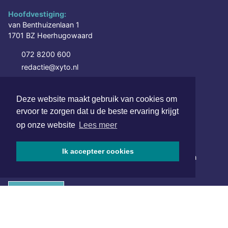
Hoofdvestiging:
van Benthuizenlaan 1
1701 BZ Heerhugowaard
072 8200 600
redactie@xyto.nl
www.xyto.nl
Deze website maakt gebruik van cookies om
SOCIAL MEDIA
ervoor te zorgen dat u de beste ervaring krijgt
op onze website
Lees meer
NIEUWSBRIEF AANMELDEN
Ik accepteer cookies
Schrijf je in voor onze nieuwsbrief en krijg wekelijks een
samenvatting van alle gebeurtenissen uit jouw regio.
Aanmelden
ONLINE DAGBLADEN