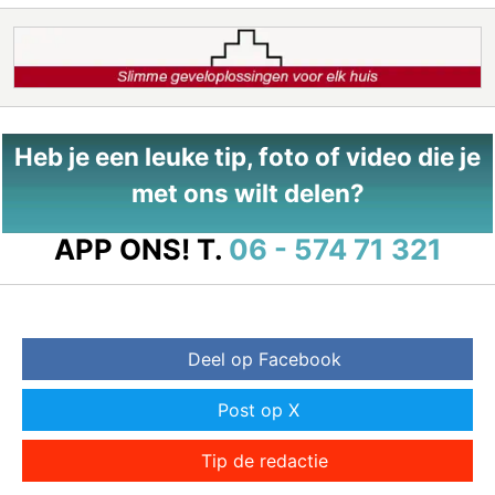
Heb je een leuke tip, foto of video die je
met ons wilt delen?
APP ONS!
T.
06 - 574 71 321
Deel op Facebook
Post op X
Tip de redactie