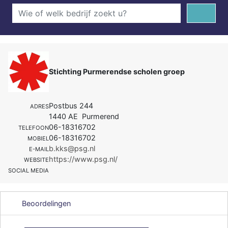
Stichting Purmerendse scholen groep
Postbus 244
ADRES
1440 AE Purmerend
06-18316702
TELEFOON
06-18316702
MOBIEL
b.kks@psg.nl
E-MAIL
https://www.psg.nl/
WEBSITE
SOCIAL MEDIA
Beoordelingen