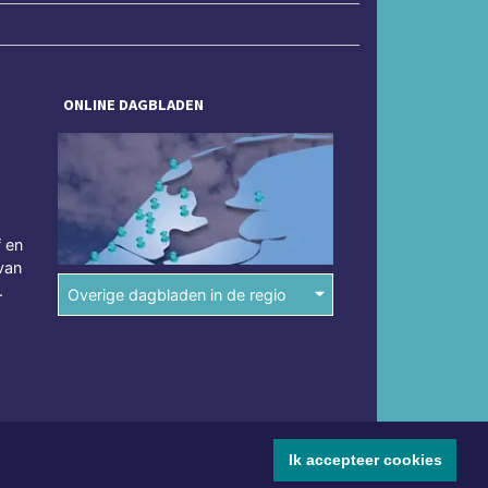
ONLINE DAGBLADEN
f en
van
.
Overige dagbladen in de regio
Ik accepteer cookies
mene voorwaarden
Disclaimer
Privacy Statement