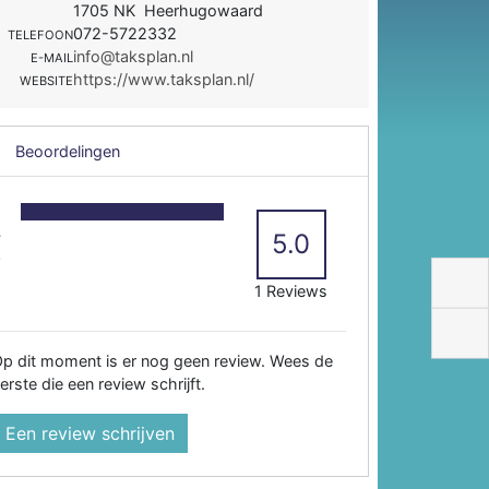
1705 NK Heerhugowaard
072-5722332
TELEFOON
info@taksplan.nl
E-MAIL
https://www.taksplan.nl/
WEBSITE
Beoordelingen
5
4
5.0
3
2
1 Reviews
p dit moment is er nog geen review. Wees de
erste die een review schrijft.
Een review schrijven