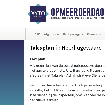
OPMEERDERDAG
lokaal nieuws opmeer en west-fri
112
Algemeen
Bedrijvengids
Gemeente
Taksplan
in Heerhugowaard
Taksplan
Mis geen deel van de belastingteruggave door a
niet aan te vragen, etc. U wilt uw aangifte zorgv
afspraak met Taksplan Administratieve Dienstver
Bent u niet tevreden over uw huidige belastingc
aangifte, bel mij! Ik kan uw aangifte laten corr
in te dienen bij de inspecteur, ook wanneer de 
definitieve aanslag!