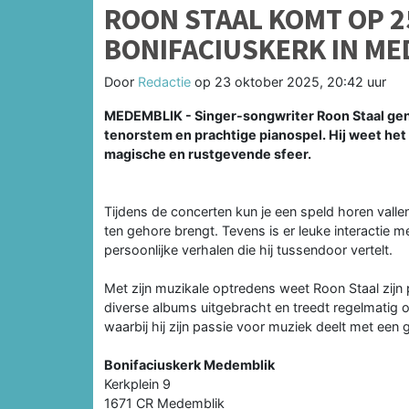
ROON STAAL KOMT OP 2
BONIFACIUSKERK IN ME
Door
Redactie
op
23 oktober 2025, 20:42 uur
MEDEMBLIK - Singer-songwriter Roon Staal geni
tenorstem en prachtige pianospel. Hij weet he
magische en rustgevende sfeer.
Tijdens de concerten kun je een speld horen valle
ten gehore brengt. Tevens is er leuke interactie 
persoonlijke verhalen die hij tussendoor vertelt.
Met zijn muzikale optredens weet Roon Staal zijn p
diverse albums uitgebracht en treedt regelmatig o
waarbij hij zijn passie voor muziek deelt met een 
Bonifaciuskerk Medemblik
Kerkplein 9
1671 CR Medemblik