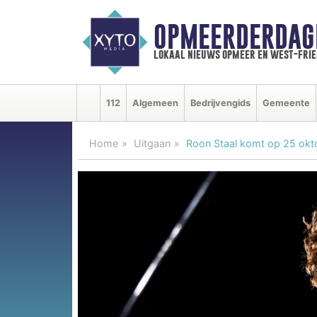
OPMEERDERDAG
lokaal nieuws opmeer en west-fri
112
Algemeen
Bedrijvengids
Gemeente
Home
Uitgaan
Roon Staal komt op 25 okto