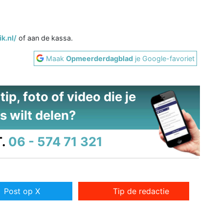
k.nl/
of aan de kassa.
Maak
Opmeerderdagblad
je Google-favoriet
ip, foto of video die je
s wilt delen?
.
06 - 574 71 321
Post op X
Tip de redactie