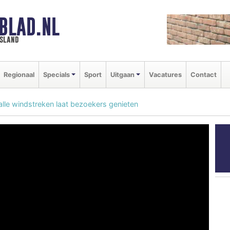
BLAD.NL
esland
Regionaal
Specials
Sport
Uitgaan
Vacatures
Contact
 alle windstreken laat bezoekers genieten