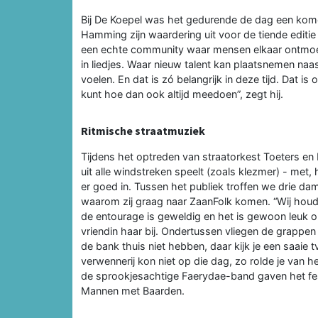
Bij De Koepel was het gedurende de dag een kom
Hamming zijn waardering uit voor de tiende editie v
een echte community waar mensen elkaar ontmoe
in liedjes. Waar nieuw talent kan plaatsnemen naa
voelen. En dat is zó belangrijk in deze tijd. Dat is 
kunt hoe dan ook altijd meedoen”, zegt hij.
Ritmische straatmuziek
Tijdens het optreden van straatorkest Toeters en 
uit alle windstreken speelt (zoals klezmer) - met,
er goed in. Tussen het publiek troffen we drie dam
waarom zij graag naar ZaanFolk komen. “Wij houde
de entourage is geweldig en het is gewoon leuk o
vriendin haar bij. Ondertussen vliegen de grappen
de bank thuis niet hebben, daar kijk je een saaie
verwennerij kon niet op die dag, zo rolde je van h
de sprookjesachtige Faerydae-band gaven het fes
Mannen met Baarden.