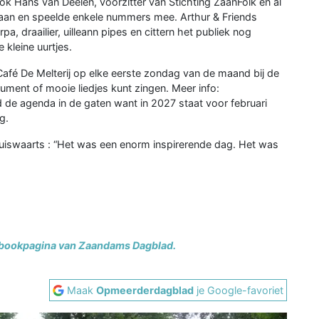
ook Hans van Deelen, voorzitter van Stichting ZaanFolk en al
 aan en speelde enkele nummers mee. Arthur & Friends
 draailier, uilleann pipes en cittern het publiek nog
 kleine uurtjes.
afé De Melterij op elke eerste zondag van de maand bij de
rument of mooie liedjes kunt zingen. Meer info:
 de agenda in de gaten want in 2027 staat voor februari
g.
huiswaarts : “Het was een enorm inspirerende dag. Het was
bookpagina van Zaandams Dagblad.
Maak
Opmeerderdagblad
je Google-favoriet