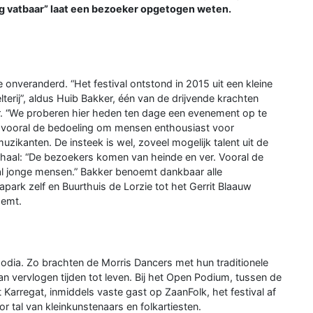
g vatbaar” laat een bezoeker opgetogen weten.
ie onveranderd. “Het festival ontstond in 2015 uit een kleine
terij”, aldus Huib Bakker, één van de drijvende krachten
or. “We proberen hier heden ten dage een evenement op te
 is vooral de bedoeling om mensen enthousiast voor
zikanten. De insteek is wel, zoveel mogelijk talent uit de
verhaal: “De bezoekers komen van heinde en ver. Vooral de
ral jonge mensen.” Bakker benoemt dankbaar alle
ark zelf en Buurthuis de Lorzie tot het Gerrit Blaauw
oemt.
odia. Zo brachten de Morris Dancers met hun traditionele
n vervlogen tijden tot leven. Bij het Open Podium, tussen de
Karregat, inmiddels vaste gast op ZaanFolk, het festival af
 tal van kleinkunstenaars en folkartiesten.