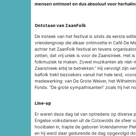
mensen ontmoet en dus absoluut voor herhalin
Ontstaan van ZaanFolk
De insteek van het festival is sinds de eerste edit
vriendengroep die elkaar ontmoette in Café De Mel
achter het ZaanFolk festival en tevens organisat
zetten, dat vrij uniek is voor de Zaanstreek. Het
folkmuziek te maken. Zowel muzikanten als niet-mu
Zaanstreek erbij te betrekken.” Hij vervolgt zijn 
balfolk trekt bezoekers vanuit het hele land, voo
medewerking: van De Grote Weiver, het Wilhelminap
Fonds. “De grote sympathisanten” zoals hij het n
Line-up
Er waren deze dag tal van optredens op diverse p
Engelse volksdansen uit de Cotswolds de sfeer va
hooibalen in, trapte de geboren Volendammer Piet 
en hij werd daar gedurende de dag opgevolgd door