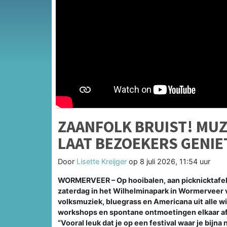
ZAANFOLK BRUIST! MUZ
LAAT BEZOEKERS GENIE
Door
Lisette Kreijger
op
8 juli 2026, 11:54 uur
WORMERVEER – Op hooibalen, aan picknicktafel
zaterdag in het Wilhelminapark in Wormerveer 
volksmuziek, bluegrass en Americana uit alle w
workshops en spontane ontmoetingen elkaar af t
“Vooral leuk dat je op een festival waar je bijn