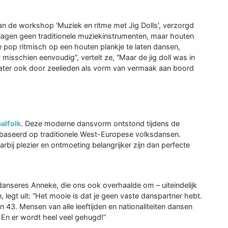
n de workshop 'Muziek en ritme met Jig Dolls', verzorgd
 lagen geen traditionele muziekinstrumenten, maar houten
e pop ritmisch op een houten plankje te laten dansen,
 misschien eenvoudig”, vertelt ze, “Maar de jig doll was in
later ook door zeelieden als vorm van vermaak aan boord
alfolk
. Deze moderne dansvorm ontstond tijdens de
s gebaseerd op traditionele West-Europese volksdansen.
bij plezier en ontmoeting belangrijker zijn dan perfecte
danseres Anneke, die ons ook overhaalde om – uiteindelijk
 legt uit: “Het mooie is dat je geen vaste danspartner hebt.
 43. Mensen van alle leeftijden en nationaliteiten dansen
 En er wordt heel veel gehugd!”