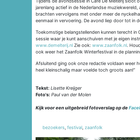
Tijdens de avondsessie in Café De Melterij sloot 
jarenlang actief in de Nederlandse muziekwereld,
brachten vervolgens met onder meer de nyckelharpa,
eenmaal in vervoering. De avond liep door tot in de
Toekomstige belangstellenden kunnen terecht in C
sessie waar je kunt aanschuiven met je eigen inst
www.demelterij.nl
Zie ook:
www.zaanfolk.nl
. Houd
ook weer het Zaanfolk Winterfestival in de plannin
Afsluitend ging ook onze redactie voldaan weer 
heel kleinschalig maar voelde toch groots aan!”
Tekst:
Lisette Kreijger
Foto's:
Paul van der Molen
Kijk voor een uitgebreid fotoverslag op de
Face
bezoekers
,
festival
,
zaanfolk