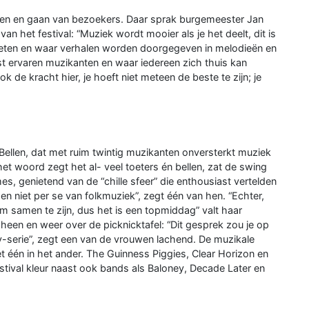
en en gaan van bezoekers. Daar sprak burgemeester Jan
an het festival: “Muziek wordt mooier als je het deelt, dit is
ten en waar verhalen worden doorgegeven in melodieën en
st ervaren muzikanten en waar iedereen zich thuis kan
ook de kracht hier, je hoeft niet meteen de beste te zijn; je
Bellen, dat met ruim twintig muzikanten onversterkt muziek
 het woord zegt het al- veel toeters én bellen, zat de swing
es, genietend van de “chille sfeer” die enthousiast vertelden
n niet per se van folkmuziek”, zegt één van hen. “Echter,
m samen te zijn, dus het is een topmiddag” valt haar
 heen en weer over de picknicktafel: “Dit gesprek zou je op
 tv-serie”, zegt een van de vrouwen lachend. De muzikale
et één in het ander. The Guinness Piggies, Clear Horizon en
tival kleur naast ook bands als Baloney, Decade Later en