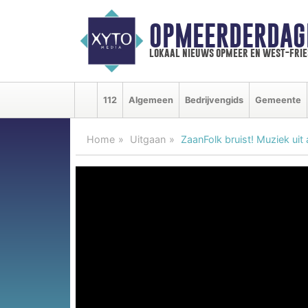
OPMEERDERDAG
lokaal nieuws opmeer en west-fri
112
Algemeen
Bedrijvengids
Gemeente
Home
Uitgaan
ZaanFolk bruist! Muziek uit