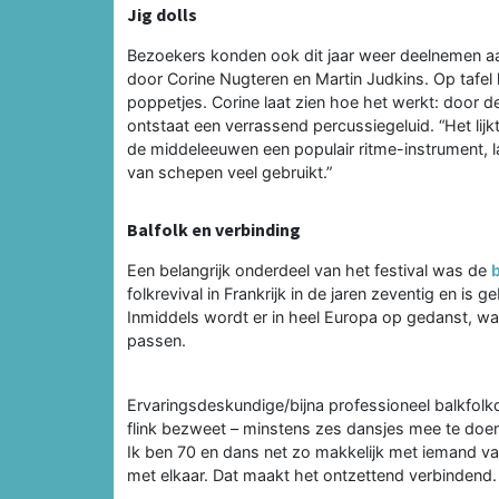
Jig dolls
Bezoekers konden ook dit jaar weer deelnemen aa
door Corine Nugteren en Martin Judkins. Op tafel
poppetjes. Corine laat zien hoe het werkt: door d
ontstaat een verrassend percussiegeluid. “Het lijkt
de middeleeuwen een populair ritme-instrument, 
van schepen veel gebruikt.”
Balfolk en verbinding
Een belangrijk onderdeel van het festival was de
b
folkrevival in Frankrijk in de jaren zeventig en i
Inmiddels wordt er in heel Europa op gedanst, waar
passen.
Ervaringsdeskundige/bijna professioneel balkfolk
flink bezweet – minstens zes dansjes mee te doen,
Ik ben 70 en dans net zo makkelijk met iemand van
met elkaar. Dat maakt het ontzettend verbindend.