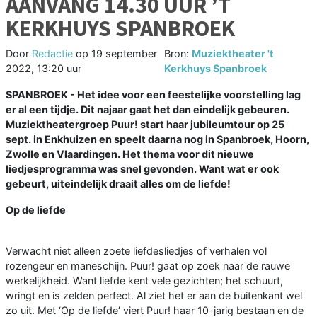
AANVANG 14.30 UUR ’T
KERKHUYS SPANBROEK
Door
Redactie
op
19 september
Bron:
Muziektheater 't
2022, 13:20 uur
Kerkhuys Spanbroek
SPANBROEK - Het idee voor een feestelijke voorstelling lag
er al een tijdje. Dit najaar gaat het dan eindelijk gebeuren.
Muziektheatergroep Puur! start haar jubileumtour op 25
sept. in Enkhuizen en speelt daarna nog in Spanbroek, Hoorn,
Zwolle en Vlaardingen. Het thema voor dit nieuwe
liedjesprogramma was snel gevonden. Want wat er ook
gebeurt, uiteindelijk draait alles om de liefde!
Op de liefde
Verwacht niet alleen zoete liefdesliedjes of verhalen vol
rozengeur en maneschijn. Puur! gaat op zoek naar de rauwe
werkelijkheid. Want liefde kent vele gezichten; het schuurt,
wringt en is zelden perfect. Al ziet het er aan de buitenkant wel
zo uit. Met ‘Op de liefde’ viert Puur! haar 10-jarig bestaan en de