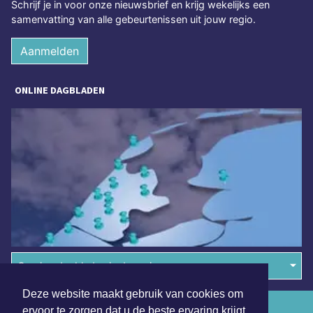
Schrijf je in voor onze nieuwsbrief en krijg wekelijks een
samenvatting van alle gebeurtenissen uit jouw regio.
Aanmelden
ONLINE DAGBLADEN
Overige dagbladen in de regio
Deze website maakt gebruik van cookies om
Algemene voorwaarden
ervoor te zorgen dat u de beste ervaring krijgt