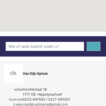
Van Dijk Optiek
Hoofdstraat 18
ADRES
1777 CB Hippolytushoef
0223-641582 / 0227-591057
TELEFOON
vandijkopticiens@gmail.com
E-MAIL