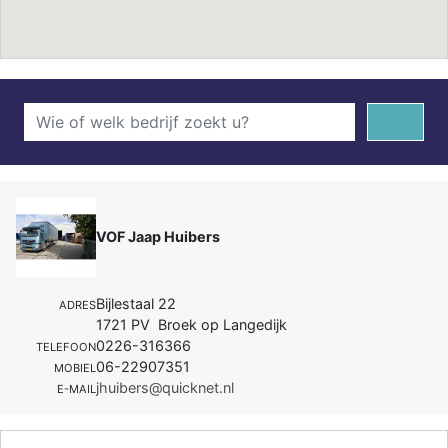
VOF Jaap Huibers
Bijlestaal 22
ADRES
1721 PV Broek op Langedijk
0226-316366
TELEFOON
06-22907351
MOBIEL
jhuibers@quicknet.nl
E-MAIL