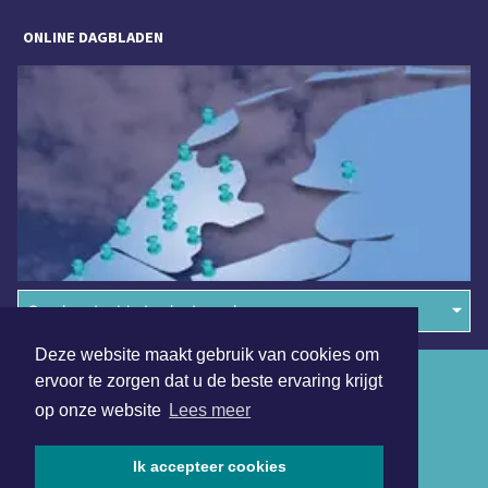
ONLINE DAGBLADEN
Overige dagbladen in de regio
Deze website maakt gebruik van cookies om
Algemene voorwaarden
ervoor te zorgen dat u de beste ervaring krijgt
op onze website
Lees meer
Disclaimer
Privacy Statement
Ik accepteer cookies