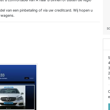
del van een pinbetaling of via uw creditcard. Wij hopen u
e wagens.
S
1
O
e