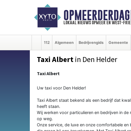
OPMEERDERDAG
lokaal nieuws opmeer en west-fri
112
Algemeen
Bedrijvengids
Gemeente
Taxi Albert
in Den Helder
Taxi Albert
Uw taxi voor Den Helder!
Taxi Albert staat bekend als een bedrijf dat kwa
heeft staan.
Wij werken voor particulieren en bedrijven in de
op weg.
Onze service, de luxe en onze comfortabele en
die graag bij ons terugkomen. Met Taxi Albert re