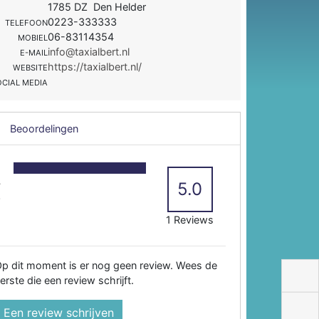
1785 DZ Den Helder
0223-333333
TELEFOON
06-83114354
MOBIEL
info@taxialbert.nl
E-MAIL
https://taxialbert.nl/
WEBSITE
OCIAL MEDIA
Beoordelingen
5
4
5.0
3
2
1 Reviews
p dit moment is er nog geen review. Wees de
erste die een review schrijft.
Een review schrijven