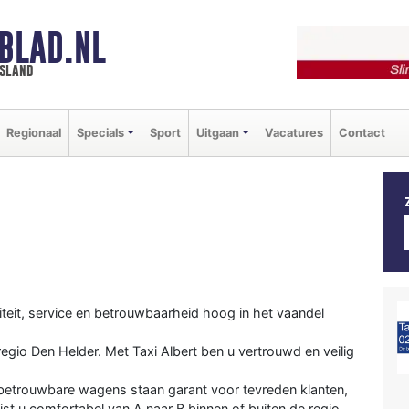
BLAD.NL
esland
Regionaal
Specials
Sport
Uitgaan
Vacatures
Contact
liteit, service en betrouwbaarheid hoog in het vaandel
 regio Den Helder. Met Taxi Albert ben u vertrouwd en veilig
 betrouwbare wagens staan garant voor tevreden klanten,
ist u comfortabel van A naar B binnen of buiten de regio