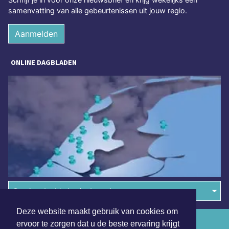
samenvatting van alle gebeurtenissen uit jouw regio.
Aanmelden
ONLINE DAGBLADEN
Overige dagbladen in de regio
Deze website maakt gebruik van cookies om
Algemene voorwaarden
ervoor te zorgen dat u de beste ervaring krijgt