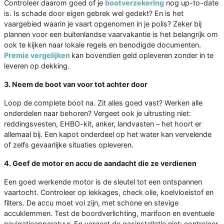
Controleer daarom goed of je
bootverzekering
nog up-to-date
is. Is schade door eigen gebrek wel gedekt? En is het
vaargebied waarin je vaart opgenomen in je polis? Zeker bij
plannen voor een buitenlandse vaarvakantie is het belangrijk om
ook te kijken naar lokale regels en benodigde documenten.
Premie vergelijken
kan bovendien geld opleveren zonder in te
leveren op dekking.
3. Neem de boot van voor tot achter door
Loop de complete boot na. Zit alles goed vast? Werken alle
onderdelen naar behoren? Vergeet ook je uitrusting niet:
reddingsvesten, EHBO-kit, anker, landvasten – het hoort er
allemaal bij. Een kapot onderdeel op het water kan vervelende
of zelfs gevaarlijke situaties opleveren.
4. Geef de motor en accu de aandacht die ze verdienen
Een goed werkende motor is de sleutel tot een ontspannen
vaartocht. Controleer op lekkages, check olie, koelvloeistof en
filters. De accu moet vol zijn, met schone en stevige
accuklemmen. Test de boordverlichting, marifoon en eventuele
navigatieapparatuur. En vergeet de gasinstallatie niet: controleer