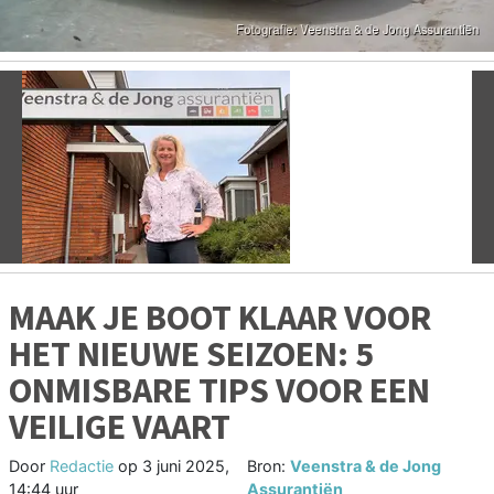
Vorige
V
MAAK JE BOOT KLAAR VOOR
HET NIEUWE SEIZOEN: 5
ONMISBARE TIPS VOOR EEN
VEILIGE VAART
Door
Redactie
op
3 juni 2025,
Bron:
Veenstra & de Jong
14:44 uur
Assurantiën