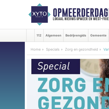
OPMEERDERDAG
lokaal nieuws opmeer en west-fri
112
Algemeen
Bedrijvengids
Gemeente
Home
Specials
Zorg en gezondheid
Van