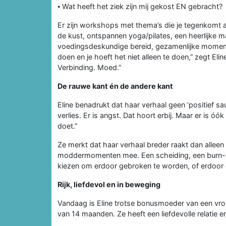
⦁ Wat heeft het ziek zijn mij gekost EN gebracht?
Er zijn workshops met thema’s die je tegenkomt als
de kust, ontspannen yoga/pilates, een heerlijke 
voedingsdeskundige bereid, gezamenlijke momente
doen en je hoeft het niet alleen te doen,” zegt Eli
Verbinding. Moed.”
De rauwe kant én de andere kant
Eline benadrukt dat haar verhaal geen ‘positief sausj
verlies. Er is angst. Dat hoort erbij. Maar er is ó
doet.”
Ze merkt dat haar verhaal breder raakt dan alleen
moddermomenten mee. Een scheiding, een burn-out, v
kiezen om erdoor gebroken te worden, of erdoor
Rijk, liefdevol en in beweging
Vandaag is Eline trotse bonusmoeder van een vro
van 14 maanden. Ze heeft een liefdevolle relatie 