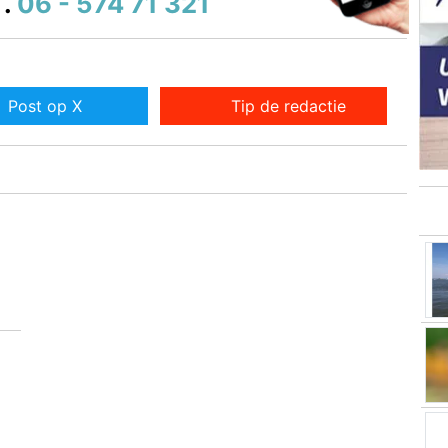
.
06 - 574 71 321
Post op X
Tip de redactie