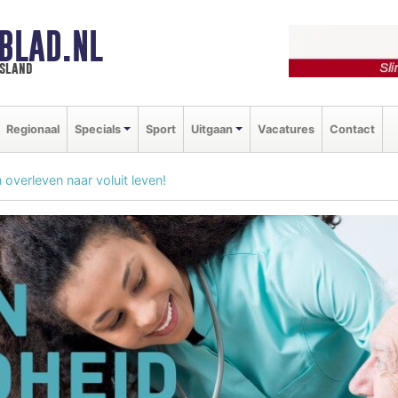
BLAD.NL
esland
Regionaal
Specials
Sport
Uitgaan
Vacatures
Contact
 overleven naar voluit leven!