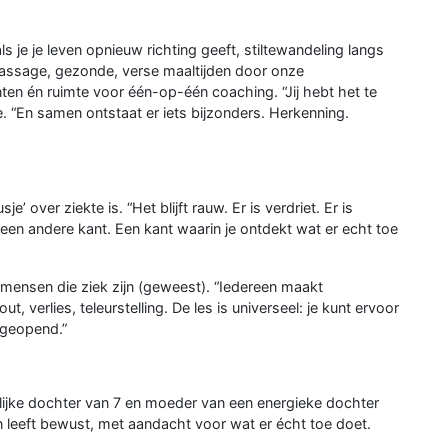
 je je leven opnieuw richting geeft, stiltewandeling langs
massage, gezonde, verse maaltijden door onze
n én ruimte voor één-op-één coaching. “Jij hebt het te
ne. “En samen ontstaat er iets bijzonders. Herkenning.
e’ over ziekte is. “Het blijft rauw. Er is verdriet. Er is
ók een andere kant. Een kant waarin je ontdekt wat er echt toe
 mensen die ziek zijn (geweest). “Iedereen maakt
erlies, teleurstelling. De les is universeel: je kunt ervoor
 geopend.”
lijke dochter van 7 en moeder van een energieke dochter
en leeft bewust, met aandacht voor wat er écht toe doet.