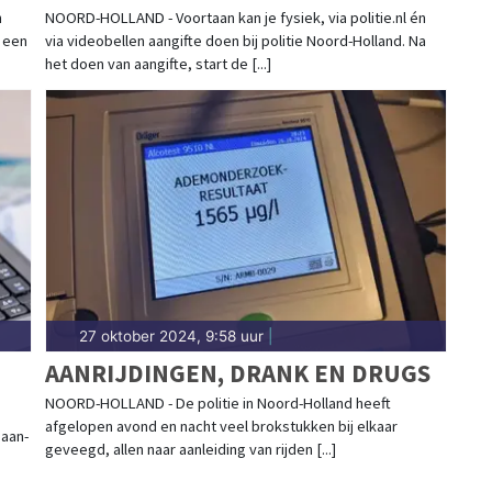
VIDEOBELLEN
n
NOORD-HOLLAND - Voortaan kan je fysiek, via politie.nl én
 een
via videobellen aangifte doen bij politie Noord-Holland. Na
het doen van aangifte, start de [...]
27 oktober 2024, 9:58 uur
|
G
AANRIJDINGEN, DRANK EN DRUGS
NOORD-HOLLAND - De politie in Noord-Holland heeft
afgelopen avond en nacht veel brokstukken bij elkaar
 aan-
geveegd, allen naar aanleiding van rijden [...]