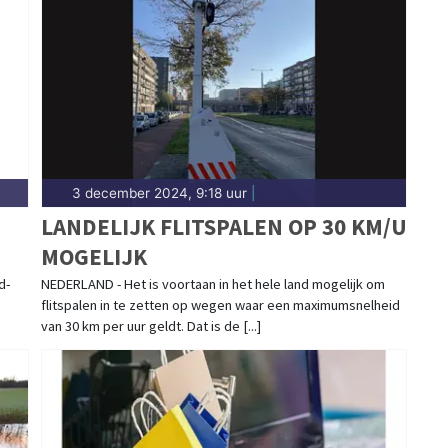
 meldingen in Spanbroek, Hoogwoud, Aartswoud en
j brengen het 112-nieuws.
3 december 2024, 9:18 uur
|
LANDELIJK FLITSPALEN OP 30 KM/U
MOGELIJK
d-
NEDERLAND - Het is voortaan in het hele land mogelijk om
flitspalen in te zetten op wegen waar een maximumsnelheid
van 30 km per uur geldt. Dat is de [...]