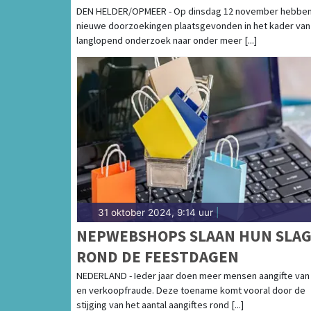
VASTGOEDFRAUDE
DEN HELDER/OPMEER - Op dinsdag 12 november hebbe
nieuwe doorzoekingen plaatsgevonden in het kader van
langlopend onderzoek naar onder meer [...]
31 oktober 2024, 9:14 uur
|
NEPWEBSHOPS SLAAN HUN SLA
ROND DE FEESTDAGEN
NEDERLAND - Ieder jaar doen meer mensen aangifte van
en verkoopfraude. Deze toename komt vooral door de
stijging van het aantal aangiftes rond [...]