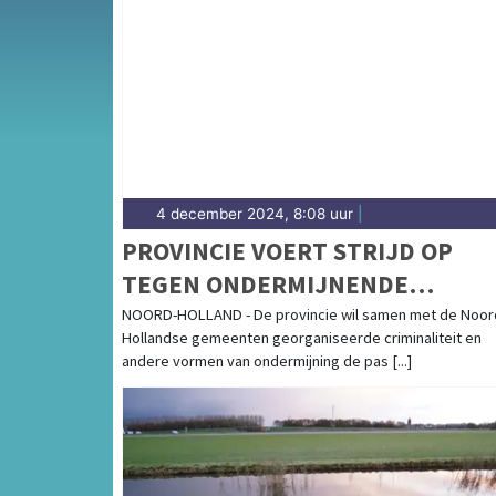
Van incidenten op de N507 en de N241 tot
andere dorpen in de gemeente Opmeer — wi
4 december 2024, 8:08 uur
|
PROVINCIE VOERT STRIJD OP
TEGEN ONDERMIJNENDE
CRIMINALITEIT
NOORD-HOLLAND - De provincie wil samen met de Noor
Hollandse gemeenten georganiseerde criminaliteit en
andere vormen van ondermijning de pas [...]