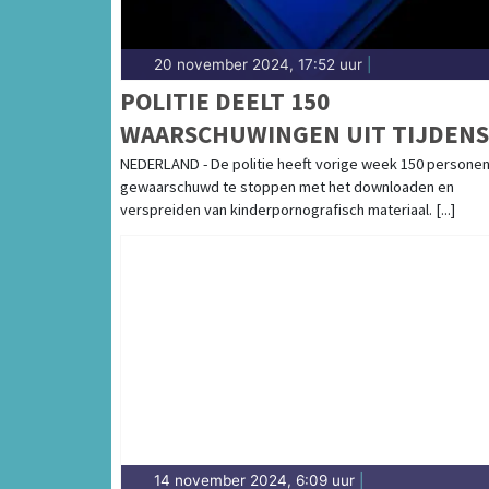
20 november 2024, 17:52 uur
|
POLITIE DEELT 150
WAARSCHUWINGEN UIT TIJDENS
LANDELIJKE ACTIEWEEK BEZIT
NEDERLAND - De politie heeft vorige week 150 persone
gewaarschuwd te stoppen met het downloaden en
KINDERPORNO
verspreiden van kinderpornografisch materiaal. [...]
14 november 2024, 6:09 uur
|