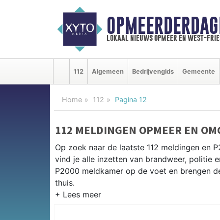
OPMEERDERDAG
lokaal nieuws opmeer en west-fri
112
Algemeen
Bedrijvengids
Gemeente
Home
112
Pagina 12
112 MELDINGEN OPMEER EN OM
Op zoek naar de laatste 112 meldingen en
vind je alle inzetten van brandweer, politi
P2000 meldkamer op de voet en brengen de 
thuis.
P2000 MELDINGEN OPMEER