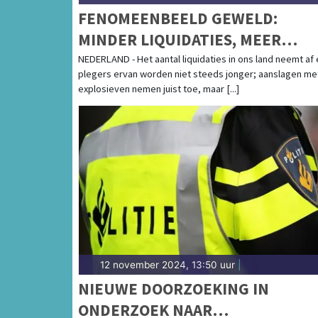
FENOMEENBEELD GEWELD:
MINDER LIQUIDATIES, MEER
AANSLAGEN
NEDERLAND - Het aantal liquidaties in ons land neemt af 
plegers ervan worden niet steeds jonger; aanslagen me
explosieven nemen juist toe, maar [...]
12 november 2024, 13:50 uur
|
NIEUWE DOORZOEKING IN
ONDERZOEK NAAR