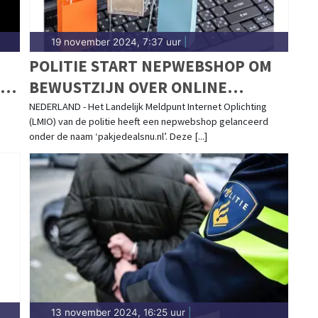
19 november 2024, 7:37 uur
|
POLITIE START NEPWEBSHOP OM
BEWUSTZIJN OVER ONLINE
FRAUDE TE VERGROTEN
n
NEDERLAND - Het Landelijk Meldpunt Internet Oplichting
(LMIO) van de politie heeft een nepwebshop gelanceerd
onder de naam ‘pakjedealsnu.nl’. Deze [...]
13 november 2024, 16:25 uur
|