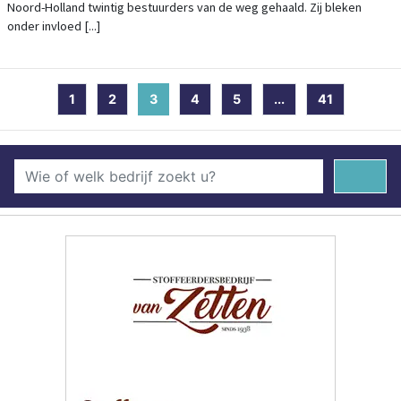
Noord-Holland twintig bestuurders van de weg gehaald. Zij bleken
onder invloed [...]
1
2
3
(current)
4
5
...
41