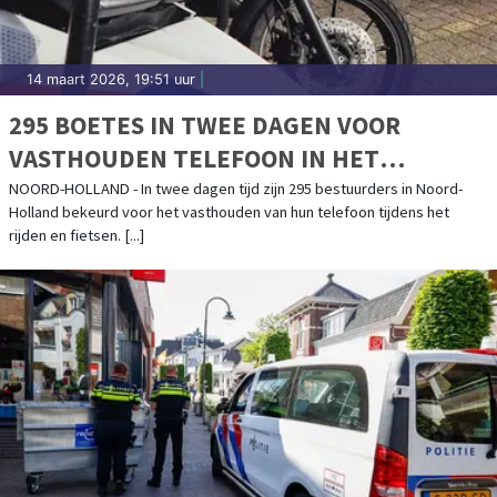
14 maart 2026, 19:51 uur
|
295 BOETES IN TWEE DAGEN VOOR
VASTHOUDEN TELEFOON IN HET
VERKEER
NOORD-HOLLAND - In twee dagen tijd zijn 295 bestuurders in Noord-
Holland bekeurd voor het vasthouden van hun telefoon tijdens het
rijden en fietsen. [...]