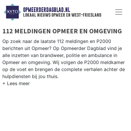
OPMEERDERDAGBLAD.NL
lokaal nieuws opmeer en west-friesland
112 MELDINGEN OPMEER EN OMGEVING
Op zoek naar de laatste 112 meldingen en P2000
berichten uit Opmeer? Op Opmeerder Dagblad vind je
alle inzetten van brandweer, politie en ambulance in
Opmeer en omgeving. Wij volgen de P2000 meldkamer
op de voet en brengen de complete verhalen achter de
hulpdiensten bij jou thuis.
P2000 MELDINGEN OPMEER
Van incidenten op de N507 en de N241 tot meldingen in
Spanbroek, Hoogwoud, Aartswoud en andere dorpen in
de gemeente Opmeer — wij brengen het 112-nieuws.